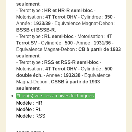
seulement
.
- Terrot type :
HR et HR-R semi-bloc
-
Motorisation :
4T Terrot OHV
- Cylindrée :
350
-
Année :
1933/39
- Equivalence Magnat-Debon :
BSSB et BSSB-R
.
- Terrot type :
RL semi-bloc
- Motorisation :
4T
Terrot SV
- Cylindrée :
500
- Année :
1931/36
-
Equivalence Magnat-Debon :
CB à partir de 1933
seulement
.
- Terrot type :
RSS et RSS-R semi-bloc
-
Motorisation :
4T Terrot OHV
- Cylindrée :
500
double éch.
- Année :
1932/38
- Equivalence
Magnat-Debon :
CSSB à partir de 1933
seulement
.
*Lien(s) vers les archives techniques
Modèle : HR
Modèle : RL
Modèle : RSS