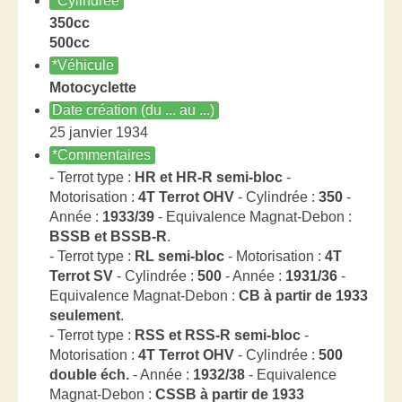
*Cylindrée
350cc
500cc
*Véhicule
Motocyclette
Date création (du ... au ...)
25 janvier 1934
*Commentaires
- Terrot type :
HR et HR-R semi-bloc
-
Motorisation :
4T Terrot OHV
- Cylindrée :
350
-
Année :
1933/39
- Equivalence Magnat-Debon :
BSSB et BSSB-R
.
- Terrot type :
RL semi-bloc
- Motorisation :
4T
Terrot SV
- Cylindrée :
500
- Année :
1931/36
-
Equivalence Magnat-Debon :
CB à partir de 1933
seulement
.
- Terrot type :
RSS et RSS-R semi-bloc
-
Motorisation :
4T Terrot OHV
- Cylindrée :
500
double éch.
- Année :
1932/38
- Equivalence
Magnat-Debon :
CSSB à partir de 1933