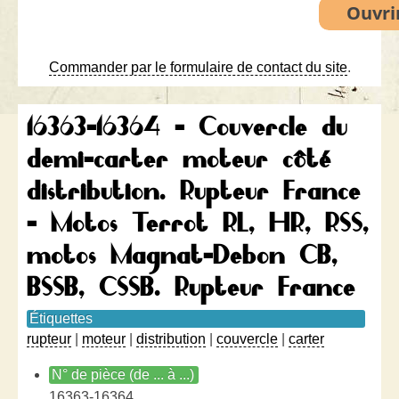
Commander par le formulaire de contact du site
.
16363-16364 - Couvercle du
demi-carter moteur côté
distribution. Rupteur France
- Motos Terrot RL, HR, RSS,
motos Magnat-Debon CB,
BSSB, CSSB. Rupteur France
Étiquettes
rupteur
|
moteur
|
distribution
|
couvercle
|
carter
N° de pièce (de ... à ...)
16363-16364