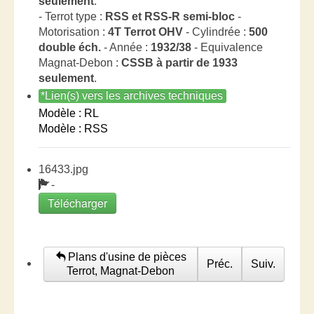
seulement
.
- Terrot type :
RSS et RSS-R semi-bloc
-
Motorisation :
4T Terrot OHV
- Cylindrée :
500
double éch.
- Année :
1932/38
- Equivalence
Magnat-Debon :
CSSB à partir de 1933
seulement
.
*Lien(s) vers les archives techniques
Modèle : RL
Modèle : RSS
16433.jpg
-
Télécharger
Plans d'usine de pièces
Préc.
Suiv.
Terrot, Magnat-Debon