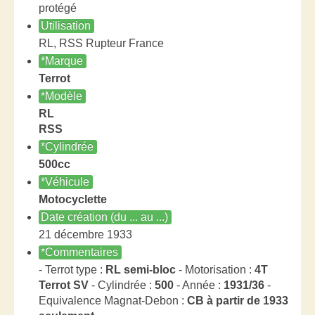
protégé
Utilisation
RL, RSS Rupteur France
*Marque
Terrot
*Modèle
RL
RSS
*Cylindrée
500cc
*Véhicule
Motocyclette
Date création (du ... au ...)
21 décembre 1933
*Commentaires
- Terrot type :
RL semi-bloc
- Motorisation :
4T
Terrot SV
- Cylindrée :
500
- Année :
1931/36
-
Equivalence Magnat-Debon :
CB à partir de 1933