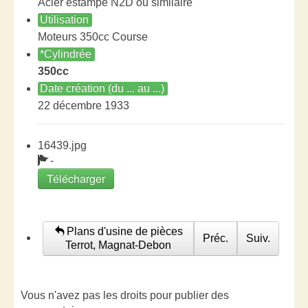
Acier estampé N2D où similaire
Utilisation
Moteurs 350cc Course
*Cylindrée
350cc
Date création (du ... au ...)
22 décembre 1933
16439.jpg
-
Télécharger
Plans d'usine de pièces
Préc.
Suiv.
Terrot, Magnat-Debon
Vous n'avez pas les droits pour publier des