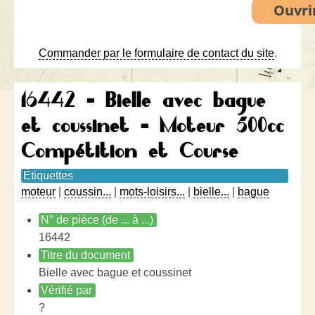
Commander par le formulaire de contact du site
.
16442 - Bielle avec bague
et coussinet - Moteur 500cc
Compétition et Course
Étiquettes
moteur
|
coussin...
|
mots-loisirs...
|
bielle...
|
bague
N° de pièce (de ... à ...)
16442
Titre du document
Bielle avec bague et coussinet
Vérifié par
?