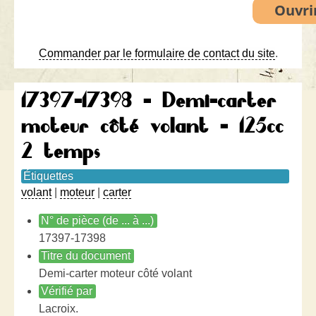
Commander par le formulaire de contact du site
.
17397-17398 - Demi-carter
moteur côté volant - 125cc
2 temps
Étiquettes
volant
|
moteur
|
carter
N° de pièce (de ... à ...)
17397-17398
Titre du document
Demi-carter moteur côté volant
Vérifié par
Lacroix.