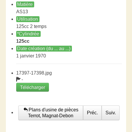
Matière
AS13
Utilisation
125cc 2 temps
*Cylindrée
125cc
Date création (du ... au ...)
1 janvier 1970
17397-17398.jpg
-
Télécharger
Plans d'usine de pièces
Préc.
Suiv.
Terrot, Magnat-Debon