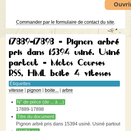
Commander par le formulaire de contact du site
.
17889-17898 - Pignon arbré
pris dans 15394 usiné. Usiné
partout - Motos Courses
RSS, HML boite 4 vitesses
Étiquettes
vitesse
|
pignon
|
boite...
|
arbre
N° de pièce (de ... à ...)
17889-17898
Titre du document
Pignon arbré pris dans 15394 usiné. Usiné partout