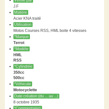
Vérifié par
J.F
Matière
Acier KNA traité
Utilisation
Motos Courses RSS, HML boite 4 vitesses
*Marque
Terrot
*Modèle
HML
RSS
*Cylindrée
350cc
500cc
*Véhicule
Motocyclette
Date création (du ... au ...)
8 octobre 1935
*Commentaires