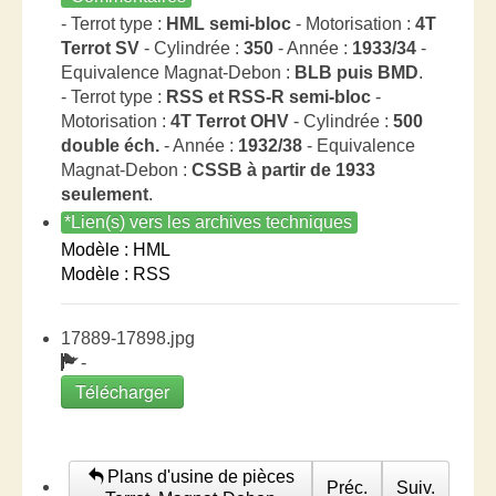
- Terrot type :
HML semi-bloc
- Motorisation :
4T
Terrot SV
- Cylindrée :
350
- Année :
1933/34
-
Equivalence Magnat-Debon :
BLB puis BMD
.
- Terrot type :
RSS et RSS-R semi-bloc
-
Motorisation :
4T Terrot OHV
- Cylindrée :
500
double éch.
- Année :
1932/38
- Equivalence
Magnat-Debon :
CSSB à partir de 1933
seulement
.
*Lien(s) vers les archives techniques
Modèle : HML
Modèle : RSS
17889-17898.jpg
-
Télécharger
Plans d'usine de pièces
Préc.
Suiv.