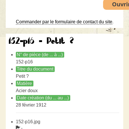
Commander par le formulaire de contact du site
.
152-p16 - Petit ?
N° de pièce (de ... à ...)
152-p16
Titre du document
Petit ?
Matière
Acier doux
Date création (du ... au ...)
28 février 1912
152-p16.jpg
-