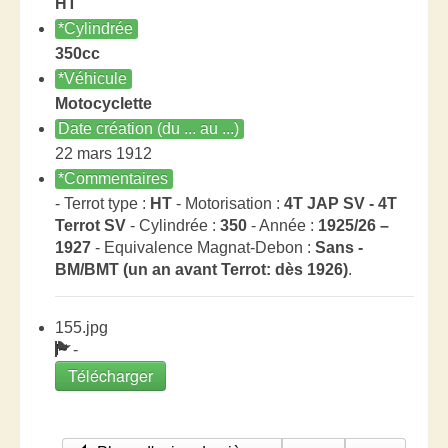
HT
*Cylindrée
350cc
*Véhicule
Motocyclette
Date création (du ... au ...)
22 mars 1912
*Commentaires
- Terrot type :
HT
- Motorisation :
4T JAP SV - 4T
Terrot SV
- Cylindrée :
350
- Année :
1925/26 –
1927
- Equivalence Magnat-Debon :
Sans -
BM/BMT (un an avant Terrot: dès 1926)
.
155.jpg
-
Télécharger