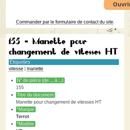
Commander par le formulaire de contact du site
.
155 - Manette pour
changement de vitesses HT
Étiquettes
vitesse
|
manette
N° de pièce (de ... à ...)
155
Titre du document
Manette pour changement de vitesses HT
*Marque
Terrot
*Modèle