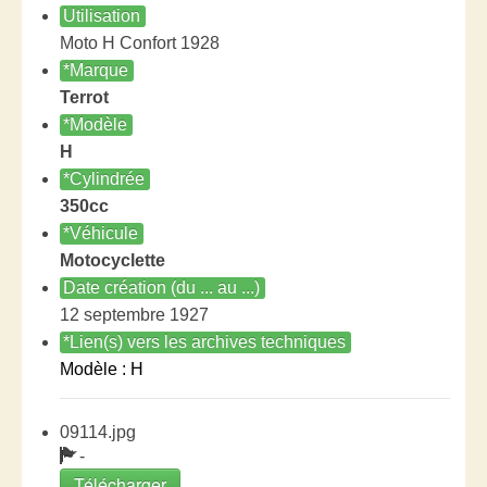
Utilisation
Moto H Confort 1928
*Marque
Terrot
*Modèle
H
*Cylindrée
350cc
*Véhicule
Motocyclette
Date création (du ... au ...)
12 septembre 1927
*Lien(s) vers les archives techniques
Modèle : H
09114.jpg
-
Télécharger