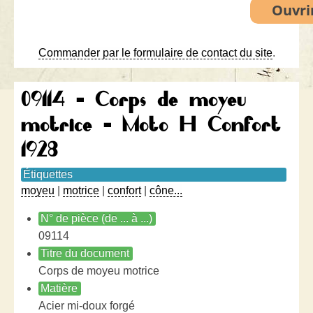
Commander par le formulaire de contact du site
.
09114 - Corps de moyeu
motrice - Moto H Confort
1928
Étiquettes
moyeu
|
motrice
|
confort
|
cône...
N° de pièce (de ... à ...)
09114
Titre du document
Corps de moyeu motrice
Matière
Acier mi-doux forgé