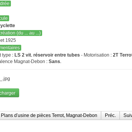
ndrée
cule
yclette
réation (du ... au ...)
llet 1925
entaires
t type :
LS 2 vit. réservoir entre tubes
- Motorisation :
2T Terro
alence Magnat-Debon :
Sans
.
_.jpg
charger
Plans d'usine de pièces Terrot, Magnat-Debon
Préc.
Suiv