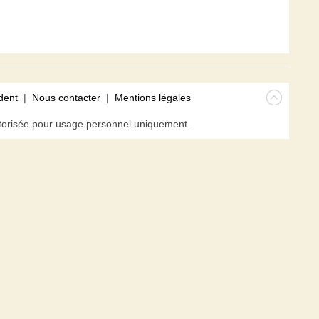
dent
|
Nous contacter
|
Mentions légales
isée pour usage personnel uniquement.
avigateur. En poursuivant votre navigation sur ce site, vous