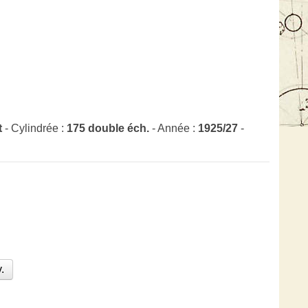
t
- Cylindrée :
175 double éch.
- Année :
1925/27
-
.