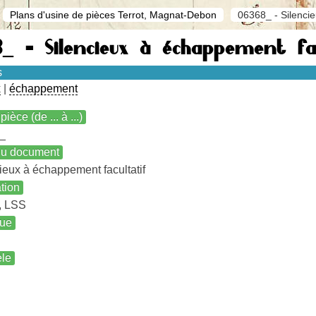
Plans d'usine de pièces Terrot, Magnat-Debon
06368_ - Silencie
_ - Silencieux à échappement fac
s
x
|
échappement
pièce (de ... à ...)
_
 du document
ieux à échappement facultatif
ation
, LSS
ue
le