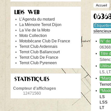
Accueil
LIENS WEB
06368
L’Agenda du motard
La Mémoire Terrot Dijon
Étiquette
La Vie de la Moto
silencieu
Moto Collection
Motobécane Club De France
N° de 
Terrot Club Ardennais
06368
Terrot Club Ballancourt
Titre
Terrot Club De France
Silenc
Terrot Club Pyreneen
Utilis
LS, LT
STATISTIQUES
*Marq
Terrot
Compteur d'affichages
*Modè
12471560
LS
LSS
LT