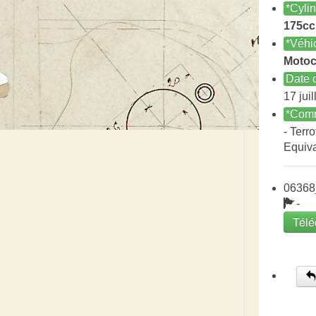
*Cyli
175cc
*Véhi
Motoc
Date c
17 jui
*Comm
- Terro
Equiv
06368
-
Télé