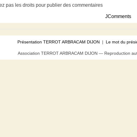
ez pas les droits pour publier des commentaires
JComments
Présentation TERROT ARBRACAM DIJON
|
Le mot du prési
Association TERROT ARBRACAM DIJON — Reproduction autor
us pouvez bloquer tout ou partie des cookies au niveau de votre n
acceptez l’utilisation de cookies.
Fermer