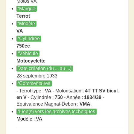
Motos VA
*Marque
Terrot
*Modèle
VA
*Cylindrée
750cc
*Véhicule
Motocyclette
Date création (du ... au ...)
28 septembre 1933
*Commentaires
- Terrot type :
VA
- Motorisation :
4T TT SV bicyl.
en V
- Cylindrée :
750
- Année :
1934/39
-
Equivalence Magnat-Debon :
VMA
.
*Lien(s) vers les archives techniques
Modèle : VA