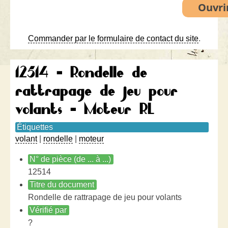
Commander par le formulaire de contact du site
.
12514 - Rondelle de
rattrapage de jeu pour
volants - Moteur RL
Étiquettes
volant
|
rondelle
|
moteur
N° de pièce (de ... à ...)
12514
Titre du document
Rondelle de rattrapage de jeu pour volants
Vérifié par
?