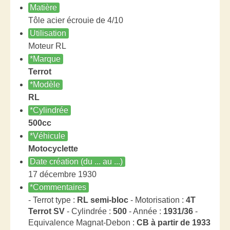
Matière
Tôle acier écrouie de 4/10
Utilisation
Moteur RL
*Marque
Terrot
*Modèle
RL
*Cylindrée
500cc
*Véhicule
Motocyclette
Date création (du ... au ...)
17 décembre 1930
*Commentaires
- Terrot type :
RL semi-bloc
- Motorisation :
4T
Terrot SV
- Cylindrée :
500
- Année :
1931/36
-
Equivalence Magnat-Debon :
CB à partir de 1933