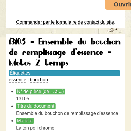
Commander par le formulaire de contact du site
.
13105 - Ensemble du bouchon
de remplissage d'essence -
Motos 2 temps
Étiquettes
essence
|
bouchon
N° de pièce (de ... à ...)
13105
Titre du document
Ensemble du bouchon de remplissage d'essence
Matière
Laiton poli chromé