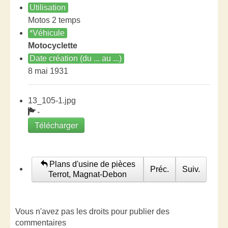
Utilisation
Motos 2 temps
*Véhicule
Motocyclette
Date création (du ... au ...)
8 mai 1931
13_105-1.jpg
-
Télécharger
Plans d'usine de pièces
Préc.
Suiv.
Terrot, Magnat-Debon
Vous n'avez pas les droits pour publier des
commentaires