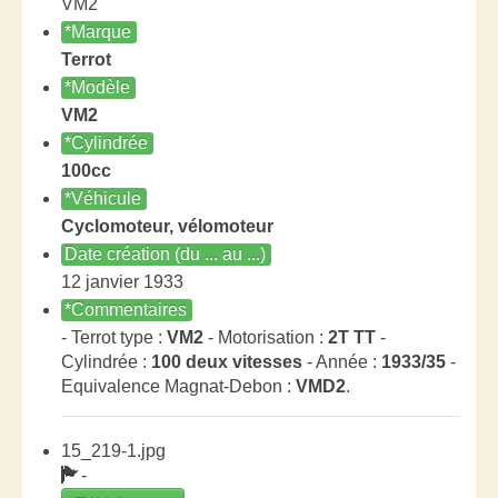
VM2
*Marque
Terrot
*Modèle
VM2
*Cylindrée
100cc
*Véhicule
Cyclomoteur, vélomoteur
Date création (du ... au ...)
12 janvier 1933
*Commentaires
- Terrot type :
VM2
- Motorisation :
2T TT
-
Cylindrée :
100 deux vitesses
- Année :
1933/35
-
Equivalence Magnat-Debon :
VMD2
.
15_219-1.jpg
-