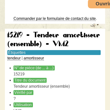
Commander par le formulaire de contact du site
.
15219 - Tendeur amortisseur
(ensemble) - VM2
Étiquettes
tendeur
|
amortisseur
N° de pièce (de ... à ...)
15219
Titre du document
Tendeur amortisseur (ensemble)
Vérifié par
?
Utilisation