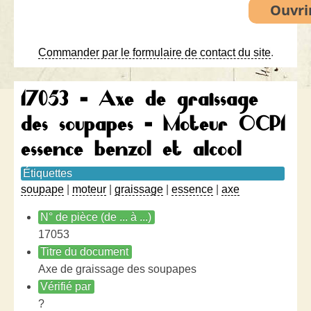
Commander par le formulaire de contact du site
.
17053 - Axe de graissage
des soupapes - Moteur OCP1
essence benzol et alcool
Étiquettes
soupape
|
moteur
|
graissage
|
essence
|
axe
N° de pièce (de ... à ...)
17053
Titre du document
Axe de graissage des soupapes
Vérifié par
?