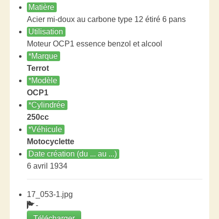
Matière
Acier mi-doux au carbone type 12 étiré 6 pans
Utilisation
Moteur OCP1 essence benzol et alcool
*Marque
Terrot
*Modèle
OCP1
*Cylindrée
250cc
*Véhicule
Motocyclette
Date création (du ... au ...)
6 avril 1934
17_053-1.jpg
-
Télécharger