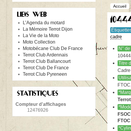
Accueil
LIENS WEB
1044
L’Agenda du motard
La Mémoire Terrot Dijon
Étiquette
La Vie de la Moto
cadre
Moto Collection
Motobécane Club De France
N° de 
Terrot Club Ardennais
10444
Terrot Club Ballancourt
Titre
Terrot Club De France
Cadre
Terrot Club Pyreneen
Utilis
FTOC
STATISTIQUES
*Marq
Terrot
Compteur d'affichages
*Modè
12476926
FSOC
FTOC
*Cyli