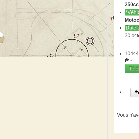
250cc
*Véhi
Motoc
Date c
30 oct
10444
-
Télé
Vous n'av