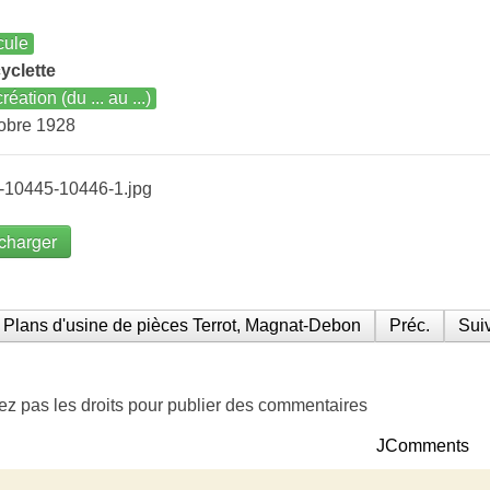
cule
yclette
réation (du ... au ...)
obre 1928
-10445-10446-1.jpg
charger
Plans d'usine de pièces Terrot, Magnat-Debon
Préc.
Suiv
ez pas les droits pour publier des commentaires
JComments