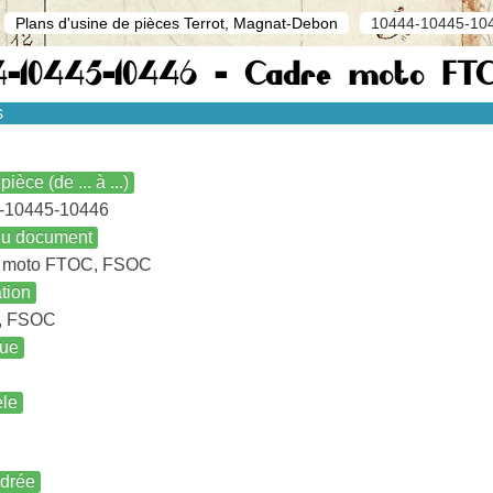
Plans d'usine de pièces Terrot, Magnat-Debon
10444-10445-10
4-10445-10446 - Cadre moto F
s
pièce (de ... à ...)
-10445-10446
 du document
 moto FTOC, FSOC
ation
, FSOC
ue
le
ndrée