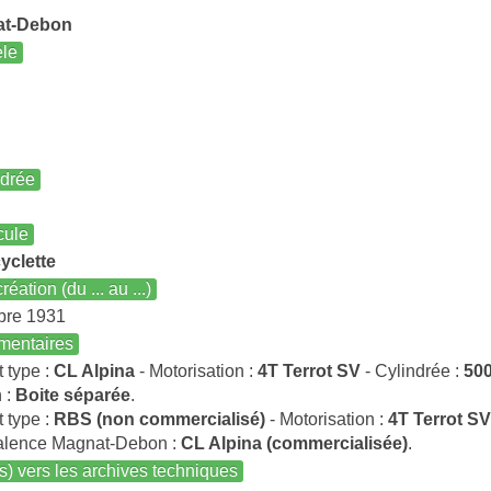
at-Debon
le
ndrée
cule
yclette
réation (du ... au ...)
bre 1931
entaires
t type :
CL Alpina
- Motorisation :
4T Terrot SV
- Cylindrée :
500
 :
Boite séparée
.
t type :
RBS (non commercialisé)
- Motorisation :
4T Terrot SV
alence Magnat-Debon :
CL Alpina (commercialisée)
.
s) vers les archives techniques