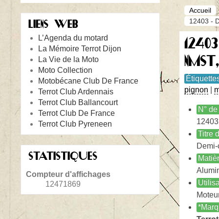
Accueil
12403 - 
LIENS WEB
L’Agenda du motard
1240
La Mémoire Terrot Dijon
NMST
La Vie de la Moto
Moto Collection
Étiquette
Motobécane Club De France
pignon
|
m
Terrot Club Ardennais
Terrot Club Ballancourt
N° de 
Terrot Club De France
12403
Terrot Club Pyreneen
Titre
Demi-c
STATISTIQUES
Matiè
Alumi
Compteur d'affichages
Utilis
12471869
Moteu
*Marq