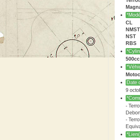
Terrot
Magn
*Modè
CL
NMST
NST
RBS
*Cyli
500cc
*Véhi
Motoc
Date c
9 octo
*Comm
- Terro
Debon
- Terro
Equiv
*Lien(