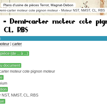
Plans d'usine de pièces Terrot, Magnat-Debon
Demi-carter moteur cote pignon moteur - Moteur NST, NMST, CL, RBS
3 - Demi-carter moteur cote pig
, CL, RBS
s
oteur
|
carter
pièce (de ... à ...)
 du document
arter moteur cote pignon moteur
re
nium
ation
r NST, NMST, CL, RBS
ue