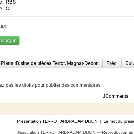
e : RBS
e : CL
.jpg
charger
Plans d'usine de pièces Terrot, Magnat-Debon
Préc.
Suiv
ez pas les droits pour publier des commentaires
JComments
Présentation TERROT ARBRACAM DIJON
|
Le mot du prési
Association TERROT ARBRACAM DIJON — Reproduction autor