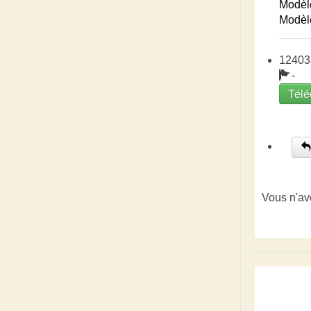
Modèl
Modèl
12403
-
Télé
Vous n'av