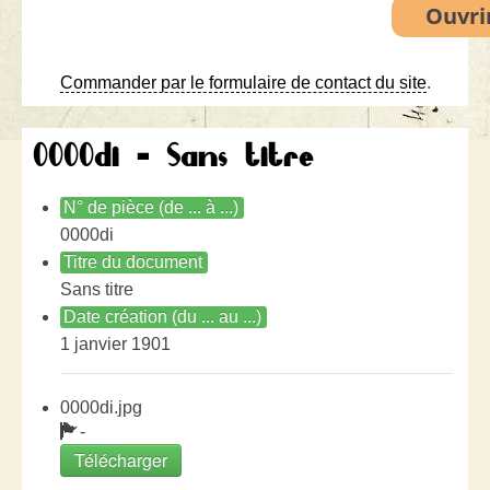
Commander par le formulaire de contact du site
.
0000di - Sans titre
N° de pièce (de ... à ...)
0000di
Titre du document
Sans titre
Date création (du ... au ...)
1 janvier 1901
0000di.jpg
-
Télécharger