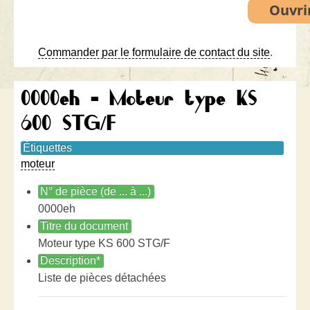
Commander par le formulaire de contact du site
.
0000eh - Moteur type KS
600 STG/F
Étiquettes
moteur
N° de pièce (de ... à ...)
0000eh
Titre du document
Moteur type KS 600 STG/F
Description*
Liste de pièces détachées