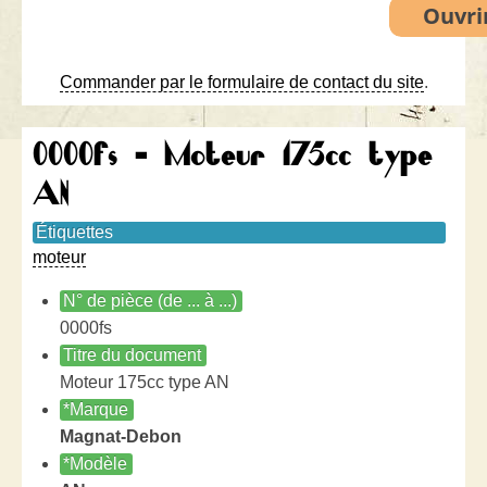
Commander par le formulaire de contact du site
.
0000fs - Moteur 175cc type
AN
Étiquettes
moteur
N° de pièce (de ... à ...)
0000fs
Titre du document
Moteur 175cc type AN
*Marque
Magnat-Debon
*Modèle