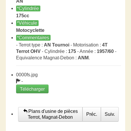
AN
*Cylindrée
175cc
*Véhicule
Motocyclette
*Commentaires
- Terrot type :
AN Tournoi
- Motorisation :
4T
Terrot OHV
- Cylindrée :
175
- Année :
1957/60
-
Equivalence Magnat-Debon :
ANM
.
0000fs.jpg
-
Télécharger
Plans d'usine de pièces
Préc.
Suiv.
Terrot, Magnat-Debon