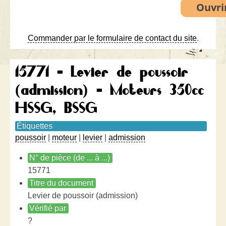
Commander par le formulaire de contact du site
.
15771 - Levier de poussoir
(admission) - Moteurs 350cc
HSSG, BSSG
Étiquettes
poussoir
|
moteur
|
levier
|
admission
N° de pièce (de ... à ...)
15771
Titre du document
Levier de poussoir (admission)
Vérifié par
?