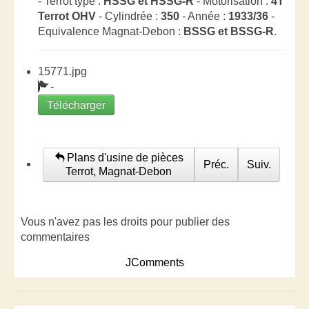
- Terrot type :
HSSG et HSSG-R
- Motorisation :
4T
Terrot OHV
- Cylindrée :
350
- Année :
1933/36
-
Equivalence Magnat-Debon :
BSSG et BSSG-R
.
15771.jpg
-
Télécharger
Plans d'usine de pièces
Préc.
Suiv.
Terrot, Magnat-Debon
Vous n'avez pas les droits pour publier des
commentaires
JComments