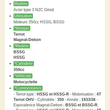
Matière
Acier type 3 N2C Girod
Utilisation
Moteurs 350cc HSSG, BSSG
*Marque
Terrot
Magnat-Debon
*Modèle
BSSG
HSSG
*Cylindrée
350cc
*Véhicule
Motocyclette
*Commentaires
- Terrot type :
HSSG et HSSG-R
- Motorisation :
4T
Terrot OHV
- Cylindrée :
350
- Année :
1933/36
-
Equivalence Magnat-Debon :
BSSG et BSSG-R
.