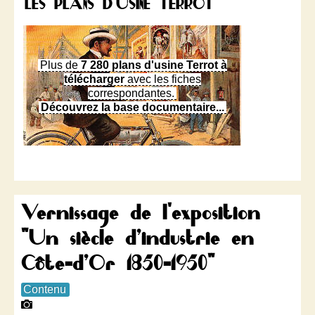
LES PLANS D'USINE TERROT
Plus de
7 280 plans d'usine Terrot à
télécharger
avec les fiches
correspondantes.
Découvrez la base documentaire...
Vernissage de l'exposition
"Un siècle d’industrie en
Côte-d’Or 1850-1950"
Contenu