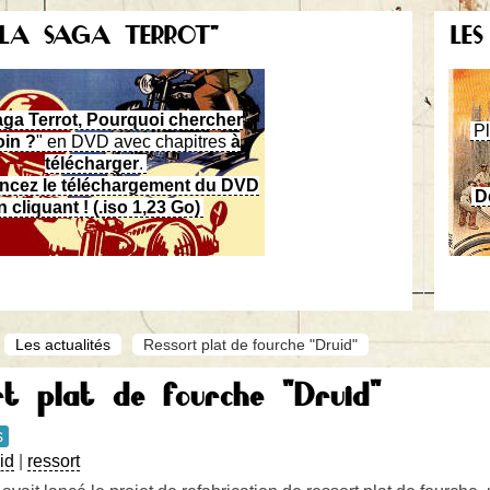
"LA SAGA TERROT"
LES
aga Terrot, Pourquoi chercher
P
oin ?
" en DVD avec chapitres
à
télécharger
.
cez le téléchargement du DVD
D
n cliquant ! (.iso 1,23 Go)
Les actualités
Ressort plat de fourche "Druid"
rt plat de fourche "Druid"
s
id
|
ressort