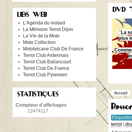
DVD 
LIENS WEB
L’Agenda du motard
La Mémoire Terrot Dijon
"
La s
La Vie de la Moto
plus l
Moto Collection
Motobécane Club De France
Commen
Terrot Club Ardennais
e
Terrot Club Ballancourt
Terrot Club De France
Terrot Club Pyreneen
STATISTIQUES
Accueil
Resso
Compteur d'affichages
12474117
Étiquette
terrot
|
dru