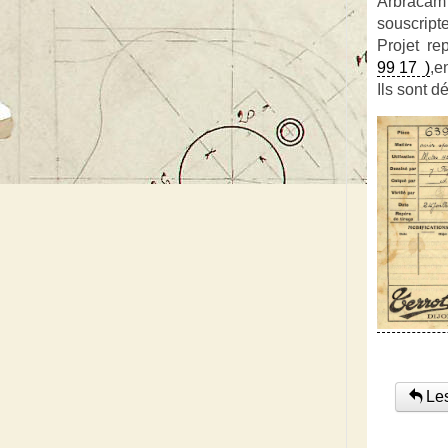
Arbracam a
souscripte
Projet re
99 17 )
,e
Ils sont 
Les