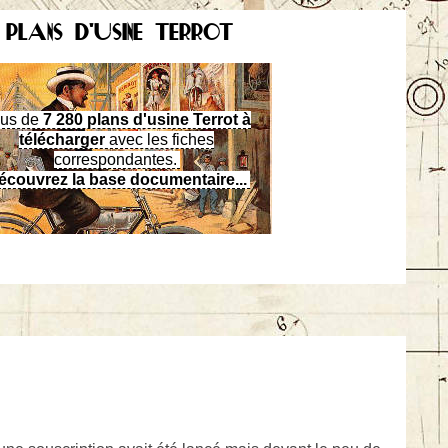
 PLANS D'USINE TERROT
lus de
7 280 plans d'usine Terrot à
télécharger
avec les fiches
correspondantes.
écouvrez la base documentaire...