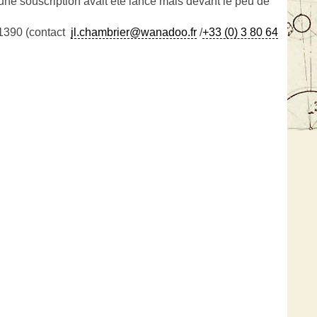
, une souscription avait été lancé mais devant le peu de
 21390 (contact
jl.chambrier@wanadoo.fr
/
+33 (0) 3 80 64