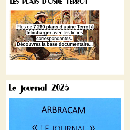
LES PLANS D'USINE TERROT
Plus de
7 280 plans d'usine Terrot à
télécharger
avec les fiches
correspondantes.
Découvrez la base documentaire...
Le journal 2026