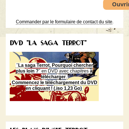
Commander par le formulaire de contact du site
.
DVD "LA SAGA TERROT"
"
La saga Terrot, Pourquoi chercher
plus loin ?
" en DVD avec chapitres
à
télécharger
.
Commencez le téléchargement du DVD
en cliquant ! (.iso 1,23 Go)