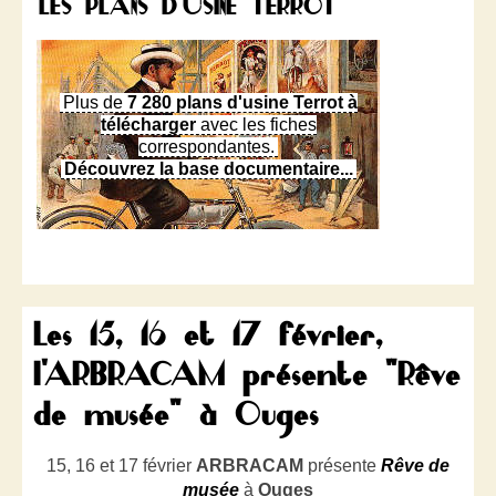
LES PLANS D'USINE TERROT
Plus de
7 280 plans d'usine Terrot à
télécharger
avec les fiches
correspondantes.
Découvrez la base documentaire...
Les 15, 16 et 17 février,
l'ARBRACAM présente "Rêve
de musée" à Ouges
15, 16 et 17 février
ARBRACAM
présente
Rêve de
musée
à
Ouges