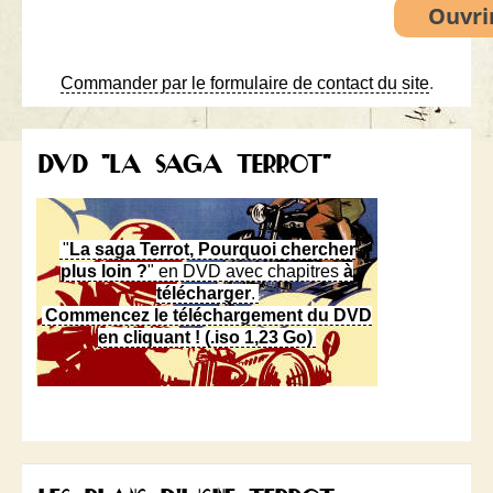
Commander par le formulaire de contact du site
.
DVD "LA SAGA TERROT"
"
La saga Terrot, Pourquoi chercher
plus loin ?
" en DVD avec chapitres
à
télécharger
.
Commencez le téléchargement du DVD
en cliquant ! (.iso 1,23 Go)