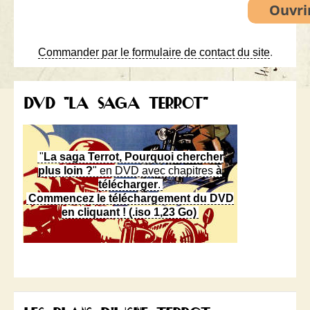
Commander par le formulaire de contact du site
.
DVD "LA SAGA TERROT"
"
La saga Terrot, Pourquoi chercher
plus loin ?
" en DVD avec chapitres
à
télécharger
.
Commencez le téléchargement du DVD
en cliquant ! (.iso 1,23 Go)