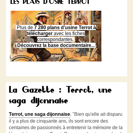
LES PLANS D'USINE TERROT
Plus de
7 280 plans d'usine Terrot à
télécharger
avec les fiches
correspondantes.
Découvrez la base documentaire...
La Gazette : Terrot, une
saga dijonnaise
Terrot, une saga dijonnaise
. "Bien qu'elle ait disparu
il y a plus de cinquante ans, ils sont encore des
centaines de passionnés à entretenir la mémoire de la