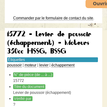
Commander par le formulaire de contact du site
.
15772 - Levier de poussoir
(échappement) - Moteurs
350cc HSSG, BSSG
Étiquettes
poussoir
|
moteur
|
levier
|
échappement
N° de pièce (de ... à ...)
15772
Titre du document
Levier de poussoir (échappement)
Vérifié par
?