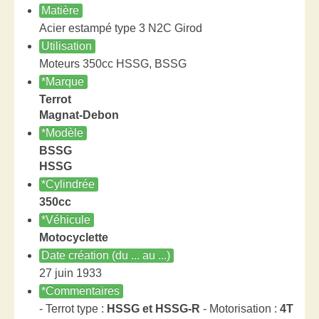
Matière
Acier estampé type 3 N2C Girod
Utilisation
Moteurs 350cc HSSG, BSSG
*Marque
Terrot
Magnat-Debon
*Modèle
BSSG
HSSG
*Cylindrée
350cc
*Véhicule
Motocyclette
Date création (du ... au ...)
27 juin 1933
*Commentaires
- Terrot type :
HSSG et HSSG-R
- Motorisation :
4T